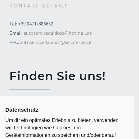
KONTAKT DETAILS
Tel: +39 0471/886652
Email:
autoservicedaldoss@hotmail.de
PEC:
autoservicedaldoss@secure-pec.it
Finden Sie uns!
Datenschutz
ADRESSE
Um dir ein optimales Erlebnis zu bieten, verwenden
wir Technologien wie Cookies, um
39040 Aldein/Aldino (BZ),
Geräteinformationen zu speichern und/oder darauf