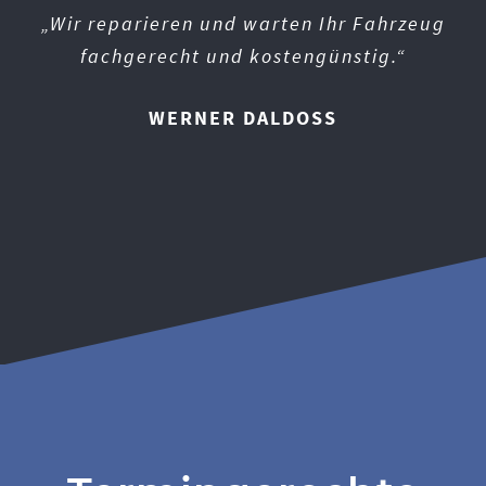
„Wir reparieren und warten Ihr Fahrzeug
Richard Daldoss gegründet und wird in
fachgerecht und kostengünstig.“
zweiter Generation als Familienbetrieb
weitergeführt.“
WERNER DALDOSS
WERNER DALDOSS