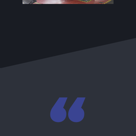
„Unser KFZ – Betrieb wurde 1973 von